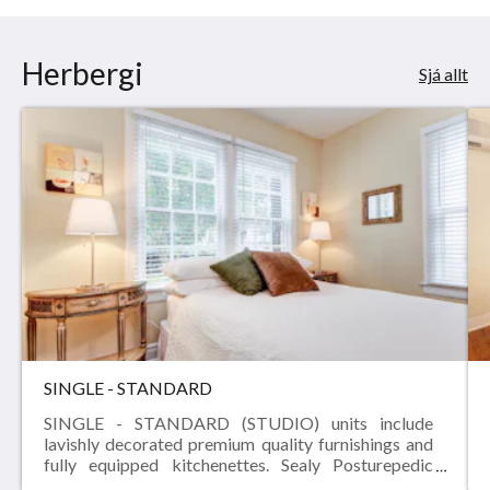
Herbergi
Sjá allt
SINGLE - STANDARD
SINGLE - STANDARD (STUDIO) units include
lavishly decorated premium quality furnishings and
fully equipped kitchenettes. Sealy Posturepedic
pillow-top mattresses, granite counter-tops, flat