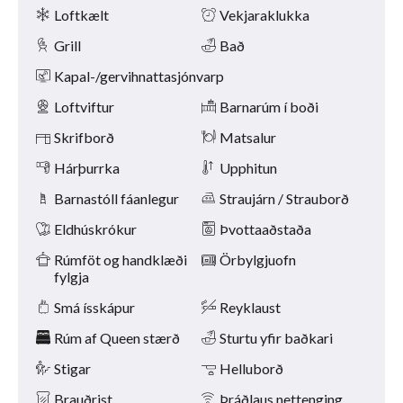
Þægindi
næsta
Loftkælt
Vekjaraklukka
og
fyrri
Grill
Bað
hnappana.
Kapal-/gervihnattasjónvarp
Loftviftur
Barnarúm í boði
Skrifborð
Matsalur
Hárþurrka
Upphitun
Barnastóll fáanlegur
Straujárn / Strauborð
Eldhúskrókur
Þvottaaðstaða
Rúmföt og handklæði
Örbylgjuofn
fylgja
Smá ísskápur
Reyklaust
Rúm af Queen stærð
Sturtu yfir baðkari
Stigar
Helluborð
Brauðrist
Þráðlaus nettenging